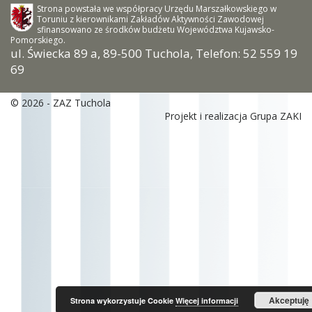
Strona powstała we współpracy Urzędu Marszałkowskiego w
Toruniu z kierownikami Zakładów Aktywności Zawodowej
sfinansowano ze środków budżetu Województwa Kujawsko-
Pomorskiego.
ul. Świecka 89 a, 89-500 Tuchola, Telefon: 52 559 19
69
© 2026 - ZAZ Tuchola
Projekt i realizacja Grupa ZAKI
Akceptuję
Strona wykorzystuje Cookie
Więcej informacji