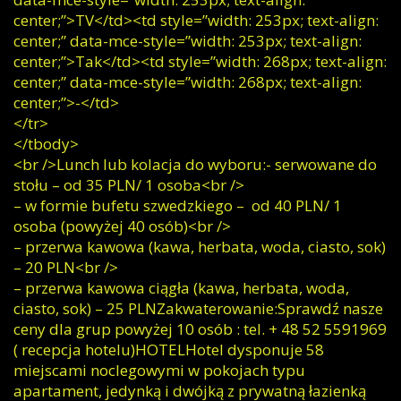
center;”>TV</td><td style=”width: 253px; text-align:
center;” data-mce-style=”width: 253px; text-align:
center;”>Tak</td><td style=”width: 268px; text-align:
center;” data-mce-style=”width: 268px; text-align:
center;”>-</td>
</tr>
</tbody>
<br />Lunch lub kolacja do wyboru:- serwowane do
stołu – od 35 PLN/ 1 osoba<br />
– w formie bufetu szwedzkiego – od 40 PLN/ 1
osoba (powyżej 40 osób)<br />
– przerwa kawowa (kawa, herbata, woda, ciasto, sok)
– 20 PLN<br />
– przerwa kawowa ciągła (kawa, herbata, woda,
ciasto, sok) – 25 PLNZakwaterowanie:Sprawdź nasze
ceny dla grup powyżej 10 osób : tel. + 48 52 5591969
( recepcja hotelu)HOTELHotel dysponuje 58
miejscami noclegowymi w pokojach typu
apartament, jedynką i dwójką z prywatną łazienką