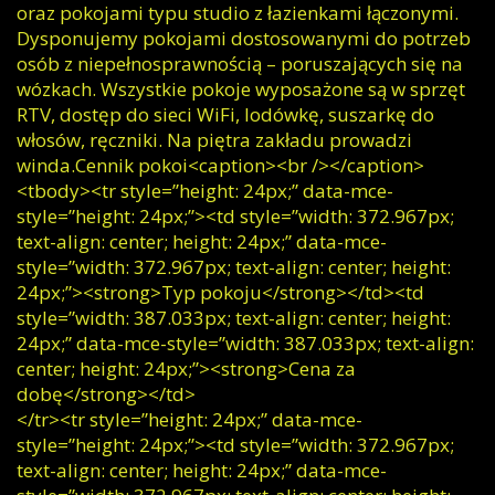
oraz pokojami typu studio z łazienkami łączonymi.
Dysponujemy pokojami dostosowanymi do potrzeb
osób z niepełnosprawnością – poruszających się na
wózkach. Wszystkie pokoje wyposażone są w sprzęt
RTV, dostęp do sieci WiFi, lodówkę, suszarkę do
włosów, ręczniki. Na piętra zakładu prowadzi
winda.Cennik pokoi<caption><br /></caption>
<tbody><tr style=”height: 24px;” data-mce-
style=”height: 24px;”><td style=”width: 372.967px;
text-align: center; height: 24px;” data-mce-
style=”width: 372.967px; text-align: center; height:
24px;”><strong>Typ pokoju</strong></td><td
style=”width: 387.033px; text-align: center; height:
24px;” data-mce-style=”width: 387.033px; text-align:
center; height: 24px;”><strong>Cena za
dobę</strong></td>
</tr><tr style=”height: 24px;” data-mce-
style=”height: 24px;”><td style=”width: 372.967px;
text-align: center; height: 24px;” data-mce-