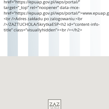
href=”https://epuap.gov.pl/wps/portal/”
target=”_top” rel=”noopener” data-mce-
href=”https://epuap.gov.pl/wps/portal/”>www.epuap.g
<br />Adres zakładu po zalogowaniu:<br
/>/ZAZTUCHOLA/SkrytkaESP<h2 id=”content-info-
title” class=”visuallyhidden”><br /></h2>