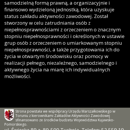
samodzielną formą prawną, a organizacyjnie i
finansowo wydzieloną jednostką, która uzyskuje
status zakładu aktywności zawodowej. Został
stworzony w celu zatrudniania osób z
niepełnosprawnościami z orzeczeniem o znacznym
stopniu niepełnosprawności i określonych w ustawie
grup osób z orzeczeniem o umiarkowanym stopniu
niepełnosprawności, a także przygotowania ich do
życia w otwartym środowisku oraz pomocy w
realizacji pełnego, niezależnego, samodzielnego i
aktywnego życia na miarę ich indywidualnych
możliwości.
Strona powstała we współpracy Urzędu Marszałkowskiego w
Toruniu z kierownikami Zakładów Aktywności Zawodowej
sfinansowano ze środków budżetu Województwa Kujawsko-
Pomorskiego.
ul. Świecka 89 a, 89-500 Tuchola, Telefon: 52 559 19