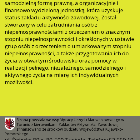
samodzielną formą prawną, a organizacyjnie i
finansowo wydzieloną jednostką, która uzyskuje
status zakładu aktywności zawodowej. Został
stworzony w celu zatrudniania osób z
niepełnosprawnościami z orzeczeniem o znacznym
stopniu niepełnosprawności i określonych w ustawie
grup osób z orzeczeniem o umiarkowanym stopniu
niepełnosprawności, a także przygotowania ich do
życia w otwartym środowisku oraz pomocy w
realizacji pełnego, niezależnego, samodzielnego i
aktywnego życia na miarę ich indywidualnych
możliwości.
Strona powstała we współpracy Urzędu Marszałkowskiego w
Toruniu z kierownikami Zakładów Aktywności Zawodowej
sfinansowano ze środków budżetu Województwa Kujawsko-
Pomorskiego.
ul. Świecka 89 a, 89-500 Tuchola, Telefon: 52 559 19